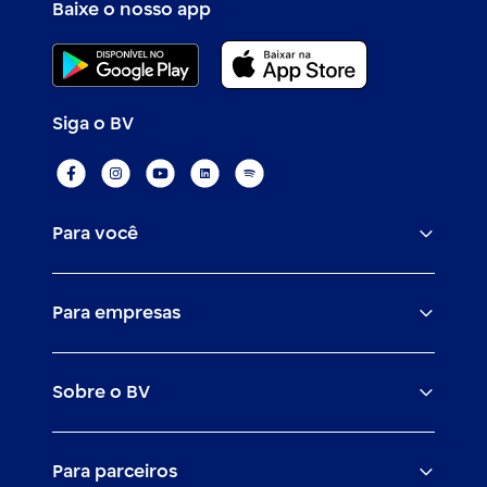
Baixe o nosso app
Siga o BV
Para você
Assistências
Para empresas
Conta
BV corporate
Cartões
Sobre o BV
Cash management
Empréstimos
O banco BV
Canais digitais
Financiamentos
Para parceiros
Trabalhe com a gente
Empréstimos e financiamentos
Investimentos