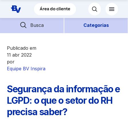
Pular para o Conteúdo principal
Área do cliente
Barra de busca
Descubra mais conteúdos
Busca
Categorias
Empréstimos
Publicado em
11 abr 2022
por
Financiamentos
Equipe BV Inspira
Empresas
Segurança da informação e
Futuro
LGPD: o que o setor do RH
precisa saber?
Parceiros BV