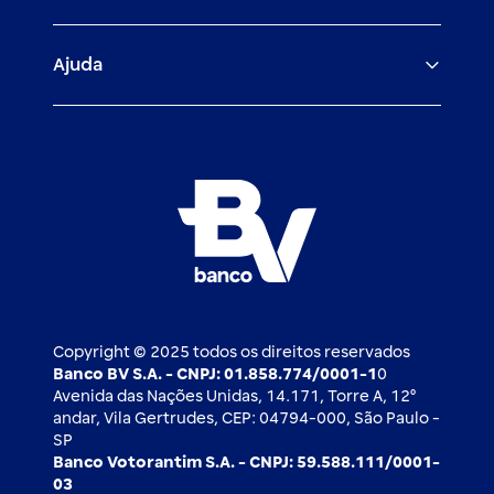
Veículos para PF e PJ
Igualdade salarial
Fiança Bancária
Seguros
Ajuda
Demais parceiros
Relação com investidores
Mercado de Capitais
Atendimento BV
Cadastre-se
Inovação
Investimentos
FAQ
Nossos compromissos
BV Luxemburgo
Whatsapp
Esportes
Open finance
Caí em um golpe
Blog BV Inspira
Ofertas públicas
2ª via de boleto
Notícias Econômicas
Câmbio e Comércio exterior
Ouvidoria
Imprensa
Derivativos
Copyright © 2025 todos os direitos reservados
Banco BV S.A. - CNPJ: 01.858.774/0001-1
0
Avenida das Nações Unidas, 14.171, Torre A, 12⁰
andar, Vila Gertrudes, CEP: 04794-000, São Paulo -
SP
Banco Votorantim S.A. - CNPJ: 59.588.111/0001-
03