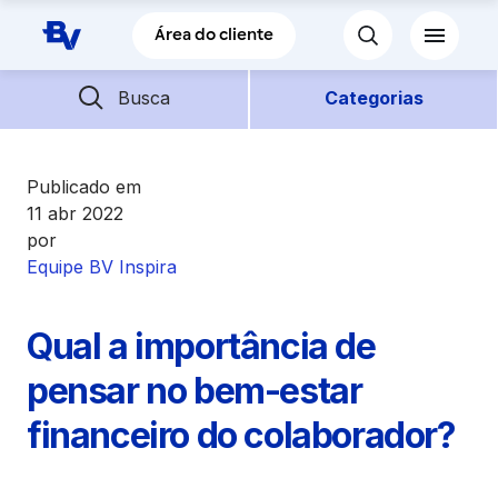
Pular para o Conteúdo principal
Área do cliente
Barra de busca
Descubra mais conteúdos
Busca
Categorias
Empréstimos
Publicado em
11 abr 2022
por
Financiamentos
Equipe BV Inspira
Empresas
Qual a importância de
Futuro
pensar no bem-estar
financeiro do colaborador?
Parceiros BV