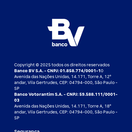
Atendimento BV
Cadastre-se
Inovação
Investimentos
FAQ
Nossos compromissos
BV Luxemburgo
Whatsapp
Esportes
Open finance
Caí em um golpe
Blog BV Inspira
Ofertas públicas
2ª via de boleto
Notícias Econômicas
Câmbio e Comércio exterior
Ouvidoria
Imprensa
Derivativos
Copyright © 2025 todos os direitos reservados
Banco BV S.A. - CNPJ: 01.858.774/0001-1
0
Avenida das Nações Unidas, 14.171, Torre A, 12⁰
andar, Vila Gertrudes, CEP: 04794-000, São Paulo -
SP
Banco Votorantim S.A. - CNPJ: 59.588.111/0001-
03
Avenida das Nações Unidas, 14.171, Torre A, 18⁰
andar, Vila Gertrudes, CEP: 04794-000, São Paulo -
SP
Segurança