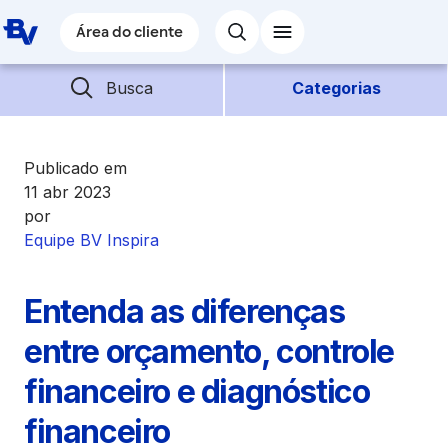
Pular para o Conteúdo principal
Área do cliente
Área do cliente
Barra de busca
Descubra mais conteúdos
Busca
Categorias
Empréstimos
Publicado em
11 abr 2023
por
Financiamentos
Equipe BV Inspira
Empresas
Entenda as diferenças
Futuro
entre orçamento, controle
financeiro e diagnóstico
Parceiros BV
financeiro