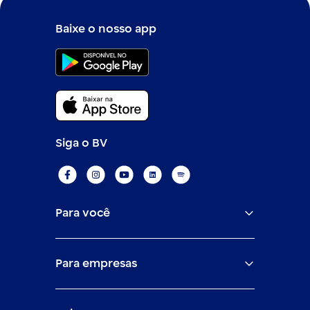
Baixe o nosso app
Siga o BV
Para você
Assistências
Para empresas
Conta
BV corporate
Cartões