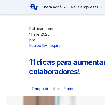
Pular para o Conteúdo principal
Para você
Para empresas
Home
BV Inspira
11 dicas para aumenta
Publicado em
11 abr 2023
por
Equipe BV Inspira
11 dicas para aumentar
colaboradores!
Tempo de leitura: 5 min