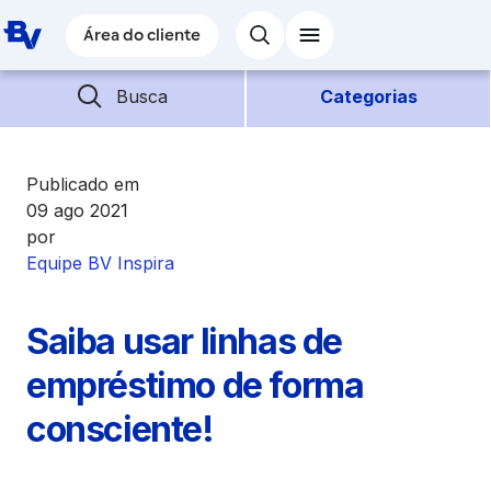
Pular para o Conteúdo principal
Área do cliente
Área do cliente
Barra de busca
Descubra mais conteúdos
Busca
Categorias
Empréstimos
Publicado em
09 ago 2021
por
Financiamentos
Equipe BV Inspira
Empresas
Saiba usar linhas de
Futuro
empréstimo de forma
consciente!
Parceiros BV