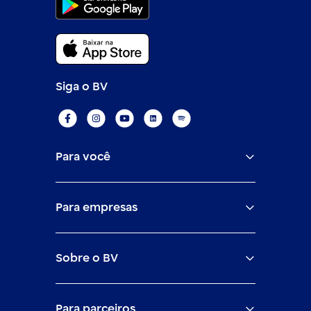
Siga o BV
Para você
Assistências
Para empresas
Conta
BV corporate
Cartões
Sobre o BV
Cash management
Empréstimos
O banco BV
Canais digitais
Financiamentos
Para parceiros