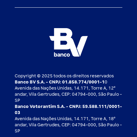
Mercado de Capitais
Atendimento BV
Cadastre-se
Inovação
Investimentos
FAQ
Nossos compromissos
BV Luxemburgo
Whatsapp
Esportes
Open finance
Caí em um golpe
Blog BV Inspira
Ofertas públicas
2ª via de boleto
Notícias Econômicas
Câmbio e Comércio exterior
Ouvidoria
Imprensa
Derivativos
Copyright © 2025 todos os direitos reservados
Banco BV S.A. - CNPJ: 01.858.774/0001-1
0
Avenida das Nações Unidas, 14.171, Torre A, 12⁰
andar, Vila Gertrudes, CEP: 04794-000, São Paulo -
SP
Banco Votorantim S.A. - CNPJ: 59.588.111/0001-
03
Avenida das Nações Unidas, 14.171, Torre A, 18⁰
andar, Vila Gertrudes, CEP: 04794-000, São Paulo -
SP