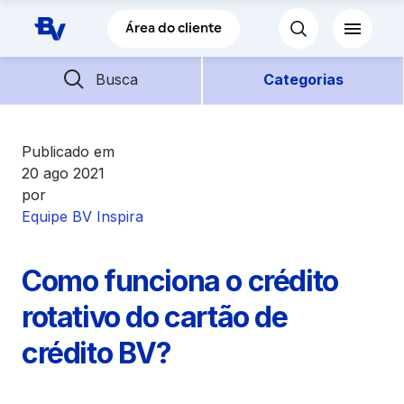
Pular para o Conteúdo principal
Área do cliente
Barra de busca
Descubra mais conteúdos
Busca
Categorias
Empréstimos
Publicado em
20 ago 2021
por
Financiamentos
Equipe BV Inspira
Empresas
Como funciona o crédito
Futuro
rotativo do cartão de
crédito BV?
Parceiros BV