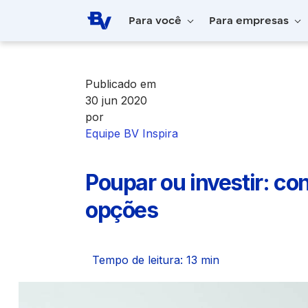
Pular para o Conteúdo principal
Para você
Para empresas
Home
BV Inspira
Poupar ou investir: c
Publicado em
30 jun 2020
por
Equipe BV Inspira
Poupar ou investir: co
opções
Tempo de leitura: 13 min