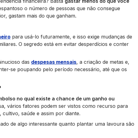
pendência financeira? Basta
gastar menos do que você
 é espantoso o número de pessoas que não consegue
ior, gastam mais do que ganham.
heiro
para usá-lo futuramente, e isso exige mudanças de
iliares. O segredo está em evitar desperdícios e conter
inucioso das
despesas mensais
, a criação de metas e,
anter-se poupando pelo período necessário, até que os
?
mbolso no qual existe a chance de um ganho ou
a, vários fatores podem ser vistos como recurso para
cultivo, saúde e assim por diante.
zado de algo interessante quanto plantar uma lavoura são