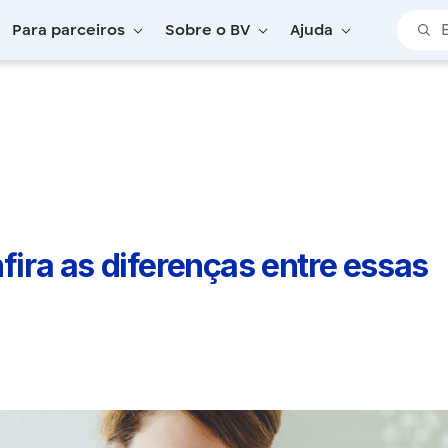
Barra 
Para parceiros
Sobre o BV
Ajuda
onfira as diferenças entre essas opções
nfira as diferenças entre essas