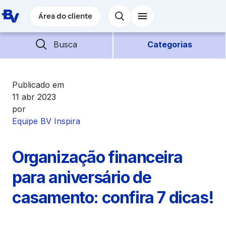
Pular para o Conteúdo principal
Área do cliente
Área do cliente
Barra de busca
Descubra mais conteúdos
Busca
Categorias
Empréstimos
Publicado em
11 abr 2023
por
Financiamentos
Equipe BV Inspira
Empresas
Organização financeira
Futuro
para aniversário de
casamento: confira 7 dicas!
Parceiros BV