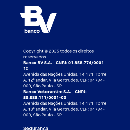
Nossos compromissos
BV Luxemburgo
Whatsapp
Esportes
Open finance
Caí em um golpe
Blog BV Inspira
Ofertas públicas
2ª via de boleto
Notícias Econômicas
Câmbio e Comércio exterior
Ouvidoria
Imprensa
Derivativos
Copyright © 2025 todos os direitos
reservados
Banco BV S.A. - CNPJ: 01.858.774/0001-
1
0
Avenida das Nações Unidas, 14.171, Torre
A, 12⁰ andar, Vila Gertrudes, CEP: 04794-
000, São Paulo - SP
Banco Votorantim S.A. - CNPJ:
59.588.111/0001-03
Avenida das Nações Unidas, 14.171, Torre
A, 18⁰ andar, Vila Gertrudes, CEP: 04794-
000, São Paulo - SP
Segurança