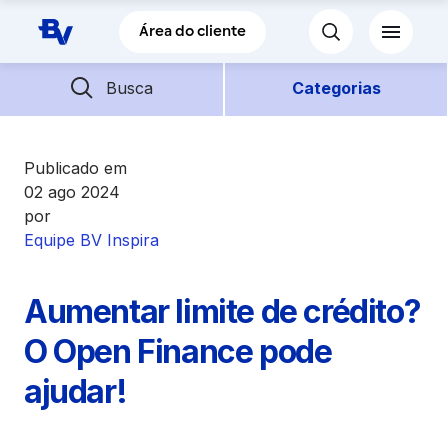
Pular para o Conteúdo principal
Área do cliente
Barra de busca
Descubra mais conteúdos
Busca
Categorias
Empréstimos
Publicado em
02 ago 2024
por
Financiamentos
Equipe BV Inspira
Empresas
Aumentar limite de crédito?
Futuro
O Open Finance pode
ajudar!
Parceiros BV