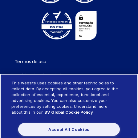
Termos de uso
Política de privacidade
This website uses cookies and other technologies to
collect data. By accepting all cookies, you agree to the
Política de cookies
collection of essential, experience, functional and
advertising cookies. You can also customize your
Portabilidade de empréstimo
preferences by setting cookies. Understand more
about this in our
BV Global Cookie Policy
Sistema SCR
Accept All Cookies
Política de remuneração de produtos