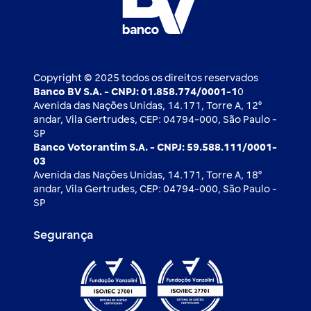
Caí em um golpe
Blog BV Inspira
Ofertas públicas
2ª via de boleto
Notícias Econômicas
Câmbio e Comércio exterior
Ouvidoria
Imprensa
Derivativos
Copyright © 2025 todos os direitos reservados
Banco BV S.A. - CNPJ: 01.858.774/0001-1
0
Avenida das Nações Unidas, 14.171, Torre A, 12⁰
andar, Vila Gertrudes, CEP: 04794-000, São Paulo -
SP
Banco Votorantim S.A. - CNPJ: 59.588.111/0001-
03
Avenida das Nações Unidas, 14.171, Torre A, 18⁰
andar, Vila Gertrudes, CEP: 04794-000, São Paulo -
SP
Segurança