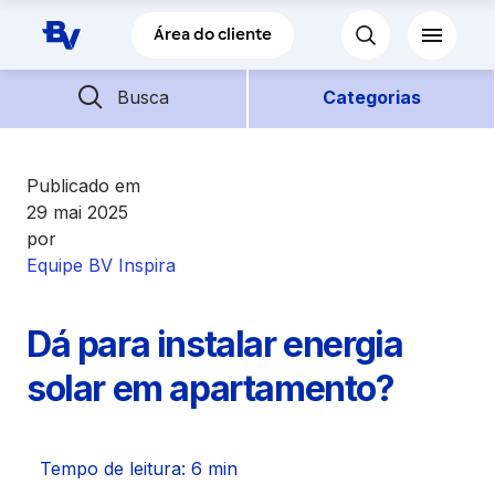
Pular para o Conteúdo principal
Área do cliente
Barra de busca
Descubra mais conteúdos
Busca
Categorias
Empréstimos
Publicado em
29 mai 2025
por
Financiamentos
Equipe BV Inspira
Empresas
Dá para instalar energia
Futuro
solar em apartamento?
Parceiros BV
Tempo de leitura: 6 min