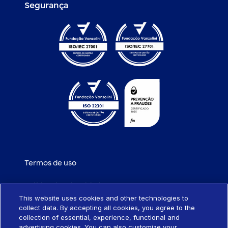
Segurança
Termos de uso
Política de privacidade
This website uses cookies and other technologies to
collect data. By accepting all cookies, you agree to the
Política de cookies
collection of essential, experience, functional and
advertising cookies. You can also customize your