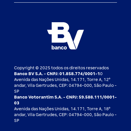
Atendimento BV
Cadastre-se
Inovação
Investimentos
FAQ
Nossos compromissos
BV Luxemburgo
Whatsapp
Esportes
Open finance
Caí em um golpe
Blog BV Inspira
Ofertas públicas
2ª via de boleto
Notícias Econômicas
Câmbio e Comércio exterior
Ouvidoria
Imprensa
Derivativos
Copyright © 2025 todos os direitos reservados
Banco BV S.A. - CNPJ: 01.858.774/0001-1
0
Avenida das Nações Unidas, 14.171, Torre A, 12⁰
andar, Vila Gertrudes, CEP: 04794-000, São Paulo -
SP
Banco Votorantim S.A. - CNPJ: 59.588.111/0001-
03
Avenida das Nações Unidas, 14.171, Torre A, 18⁰
andar, Vila Gertrudes, CEP: 04794-000, São Paulo -
SP