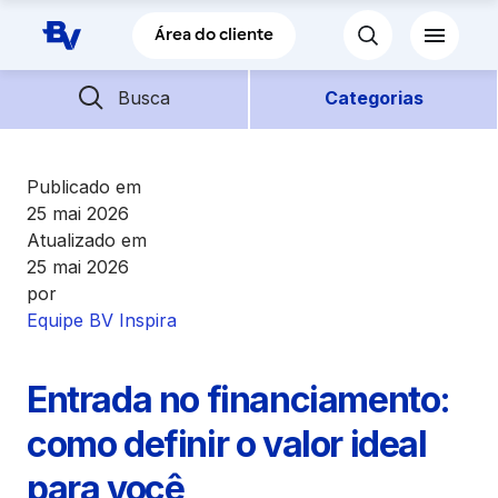
Pular para o Conteúdo principal
Área do cliente
Barra de busca
Descubra mais conteúdos
Busca
Categorias
Empréstimos
Publicado em
25 mai 2026
Atualizado em
Financiamentos
25 mai 2026
por
Empresas
Equipe BV Inspira
Futuro
Entrada no financiamento:
como definir o valor ideal
Parceiros BV
para você