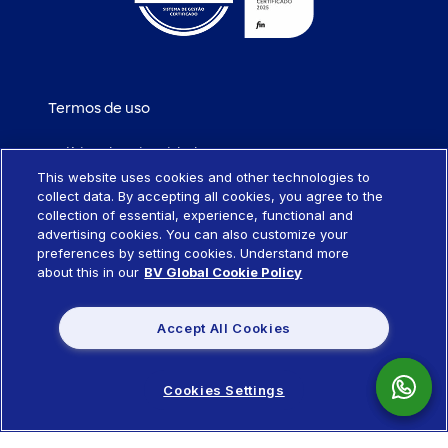
Termos de uso
Política de privacidade
This website uses cookies and other technologies to
collect data. By accepting all cookies, you agree to the
Política de cookies
collection of essential, experience, functional and
advertising cookies. You can also customize your
Portabilidade de empréstimo
preferences by setting cookies. Understand more
about this in our
BV Global Cookie Policy
Sistema SCR
Accept All Cookies
Política de remuneração de produtos
Cookies Settings
"/> -->