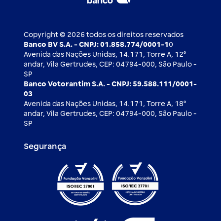
2ª via de boleto
Notícias Econômicas
Câmbio e Comércio exterior
Ouvidoria
Imprensa
Derivativos
Copyright © 2026 todos os direitos reservados
Banco BV S.A. - CNPJ: 01.858.774/0001-1
0
Avenida das Nações Unidas, 14.171, Torre A, 12⁰
andar, Vila Gertrudes, CEP: 04794-000, São Paulo -
SP
Banco Votorantim S.A. - CNPJ: 59.588.111/0001-
03
Avenida das Nações Unidas, 14.171, Torre A, 18⁰
andar, Vila Gertrudes, CEP: 04794-000, São Paulo -
SP
Segurança