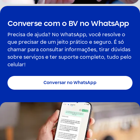
Converse com o BV no WhatsApp
Precisa de ajuda? No WhatsApp, você resolve o
que precisar de um jeito prático e seguro. É só
chamar para consultar informações, tirar dúvidas
sobre serviços e ter suporte completo, tudo pelo
celular!
Conversar no WhatsApp