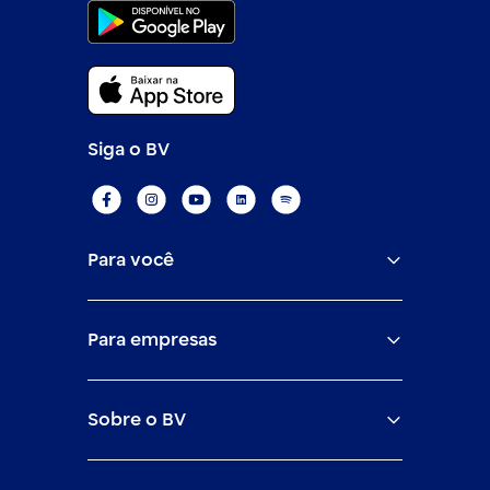
Siga o BV
Para você
Assistências
Para empresas
Conta
BV corporate
Cartões
Sobre o BV
Cash management
Empréstimos
O banco BV
Canais digitais
Financiamentos