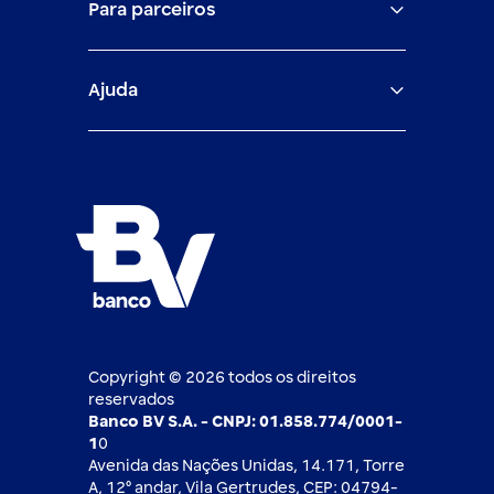
Para parceiros
Trabalhe com a gente
Empréstimos e financiamentos
Investimentos
Veículos para PF e PJ
Igualdade salarial
Fiança Bancária
Seguros
Ajuda
Demais parceiros
Relação com investidores
Mercado de Capitais
Atendimento BV
Cadastre-se
Inovação
Investimentos
FAQ
Nossos compromissos
BV Luxemburgo
Whatsapp
Esportes
Open finance
Caí em um golpe
Blog BV Inspira
Ofertas públicas
2ª via de boleto
Notícias Econômicas
Câmbio e Comércio exterior
Ouvidoria
Imprensa
Derivativos
Copyright © 2026 todos os direitos
reservados
Banco BV S.A. - CNPJ: 01.858.774/0001-
1
0
Avenida das Nações Unidas, 14.171, Torre
A, 12⁰ andar, Vila Gertrudes, CEP: 04794-