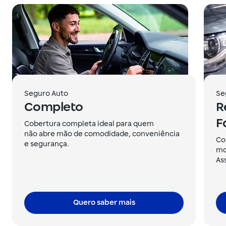
Seguro Auto
Se
Completo
R
F
Cobertura completa ideal para quem
não abre mão de comodidade, conveniência
Co
e segurança.
mo
As
Quero saber mais