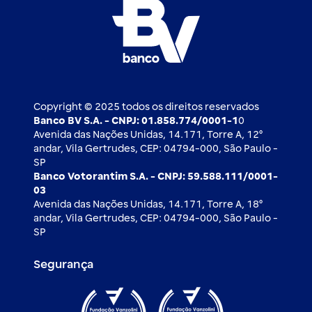
Whatsapp
Esportes
Open finance
Caí em um golpe
Blog BV Inspira
Ofertas públicas
2ª via de boleto
Notícias Econômicas
Câmbio e Comércio exterior
Ouvidoria
Imprensa
Derivativos
Copyright © 2025 todos os direitos reservados
Banco BV S.A. - CNPJ: 01.858.774/0001-1
0
Avenida das Nações Unidas, 14.171, Torre A, 12⁰
andar, Vila Gertrudes, CEP: 04794-000, São Paulo -
SP
Banco Votorantim S.A. - CNPJ: 59.588.111/0001-
03
Avenida das Nações Unidas, 14.171, Torre A, 18⁰
andar, Vila Gertrudes, CEP: 04794-000, São Paulo -
SP
Segurança