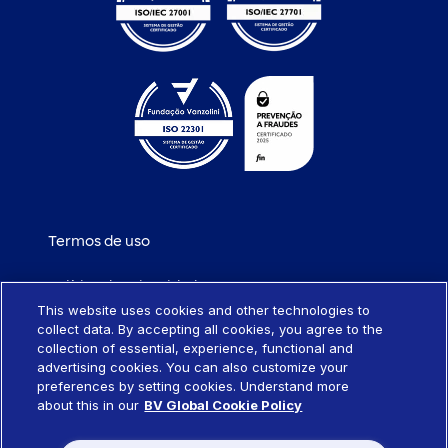
Termos de uso
Política de privacidade
This website uses cookies and other technologies to
collect data. By accepting all cookies, you agree to the
Política de cookies
collection of essential, experience, functional and
advertising cookies. You can also customize your
Portabilidade de empréstimo
preferences by setting cookies. Understand more
about this in our
BV Global Cookie Policy
Sistema SCR