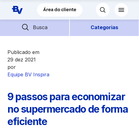
Pular para o Conteúdo principal
Área do cliente
Barra de busca
Descubra mais conteúdos
Busca
Categorias
Empréstimos
Publicado em
29 dez 2021
por
Financiamentos
Equipe BV Inspira
Empresas
9 passos para economizar
Futuro
no supermercado de forma
eficiente
Parceiros BV