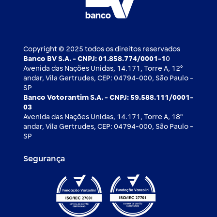
Blog BV Inspira
Ofertas públicas
2ª via de boleto
Notícias Econômicas
Câmbio e Comércio exterior
Ouvidoria
Imprensa
Derivativos
Copyright © 2025 todos os direitos reservados
Banco BV S.A. - CNPJ: 01.858.774/0001-1
0
Avenida das Nações Unidas, 14.171, Torre A, 12⁰
andar, Vila Gertrudes, CEP: 04794-000, São Paulo -
SP
Banco Votorantim S.A. - CNPJ: 59.588.111/0001-
03
Avenida das Nações Unidas, 14.171, Torre A, 18⁰
andar, Vila Gertrudes, CEP: 04794-000, São Paulo -
SP
Segurança