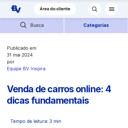
Pular para o Conteúdo principal
Área do cliente
Barra de busca
Descubra mais conteúdos
Busca
Categorias
Empréstimos
Publicado em
31 mai 2024
por
Financiamentos
Equipe BV Inspira
Empresas
Venda de carros online: 4
Futuro
dicas fundamentais
Parceiros BV
Tempo de leitura: 3 min