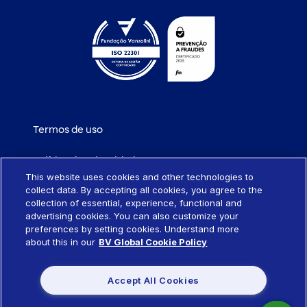
Termos de uso
Política de privacidade
This website uses cookies and other technologies to
collect data. By accepting all cookies, you agree to the
Política de cookies
collection of essential, experience, functional and
advertising cookies. You can also customize your
Portabilidade de empréstimo
preferences by setting cookies. Understand more
about this in our
BV Global Cookie Policy
Sistema SCR
Accept All Cookies
Política de remuneração de produtos