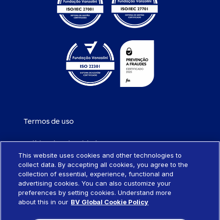
Termos de uso
Política de privacidade
This website uses cookies and other technologies to
collect data. By accepting all cookies, you agree to the
Política de cookies
collection of essential, experience, functional and
advertising cookies. You can also customize your
Portabilidade de empréstimo
preferences by setting cookies. Understand more
about this in our
BV Global Cookie Policy
Sistema SCR