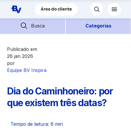
Pular para o Conteúdo principal
Área do cliente
Barra de busca
Descubra mais conteúdos
Busca
Categorias
Empréstimos
Publicado em
26 jan 2026
por
Financiamentos
Equipe BV Inspira
Empresas
Dia do Caminhoneiro: por
Futuro
que existem três datas?
Parceiros BV
Tempo de leitura: 6 min