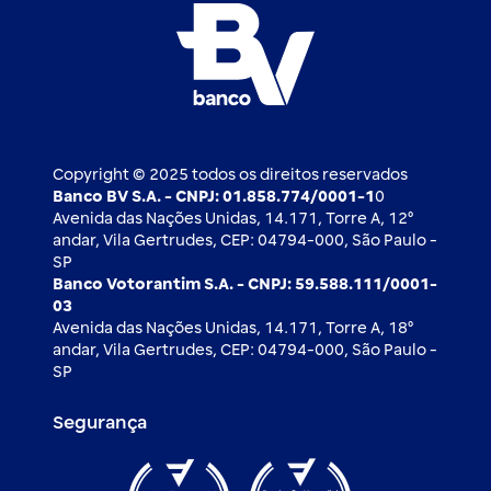
Whatsapp
Esportes
Open finance
Caí em um golpe
Blog BV Inspira
Ofertas públicas
2ª via de boleto
Notícias Econômicas
Câmbio e Comércio exterior
Ouvidoria
Imprensa
Derivativos
Copyright © 2025 todos os direitos reservados
Banco BV S.A. - CNPJ: 01.858.774/0001-1
0
Avenida das Nações Unidas, 14.171, Torre A, 12⁰
andar, Vila Gertrudes, CEP: 04794-000, São Paulo -
SP
Banco Votorantim S.A. - CNPJ: 59.588.111/0001-
03
Avenida das Nações Unidas, 14.171, Torre A, 18⁰
andar, Vila Gertrudes, CEP: 04794-000, São Paulo -
SP
Segurança