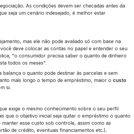
enegociação. As condições devem ser checadas antes da
ue seja um cenário indesejado, é melhor estar
ejamento, mas ele não pode avaliado só com base na
você deve colocar as contas no papel e entender o seu
lica,
"
o consumidor precisa saber o quanto de dinheiro
asta todos os meses"
.
a balança o quanto pode destinar às parcelas e sem
quanto mais longo o tempo de empréstimo, maior o
custo
m si.
 que exige o mesmo conhecimento sobre o seu perfil
ais que o objetivo inicial seja quitar o empréstimo o quanto
 de manter esse custo sob controle, assim como as
rtão de crédito, eventuais financiamentos etc.).