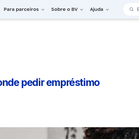
Barra 
Para parceiros
Sobre o BV
Ajuda
r onde pedir empréstimo pessoal
 onde pedir empréstimo