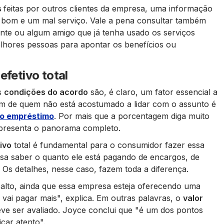
s
feitas por outros clientes da empresa, uma informação
 bom e um mal serviço. Vale a pena consultar também
nte ou algum amigo que já tenha usado os serviços
elhores pessoas para apontar os benefícios ou
efetivo total
s
condições do acordo
são, é claro, um fator essencial a
um de quem não está acostumado a lidar com o assunto é
do empréstimo
. Por mais que a porcentagem diga muito
epresenta o panorama completo.
ivo
total é fundamental para o consumidor fazer essa
isa saber o quanto ele está pagando de encargos, de
. Os detalhes, nesse caso, fazem toda a diferença.
s alto, ainda que essa empresa esteja oferecendo uma
 vai pagar mais"
, explica. Em outras palavras, o
valor
eve ser avaliado. Joyce conclui que
"é um dos pontos
icar atento"
.