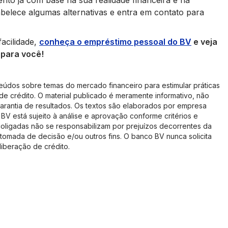
nto já com base na sua realidade financeira e na
belece algumas alternativas e entra em contato para
acilidade,
conheça o empréstimo pessoal do BV
e veja
 para você!
eúdos sobre temas do mercado financeiro para estimular práticas
de crédito. O material publicado é meramente informativo, não
arantia de resultados. Os textos são elaborados por empresa
BV está sujeito à análise e aprovação conforme critérios e
coligadas não se responsabilizam por prejuízos decorrentes da
tomada de decisão e/ou outros fins. O banco BV nunca solicita
iberação de crédito.