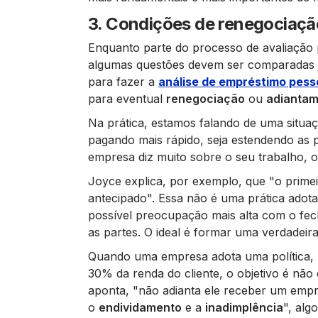
3. Condições de renegociaçã
Enquanto parte do processo de avaliação 
algumas questões devem ser comparadas já
para fazer a
análise de empréstimo pess
para eventual
renegociação
ou
adiantam
Na prática, estamos falando de uma situaç
pagando mais rápido, seja estendendo as p
empresa diz muito sobre o seu trabalho, o
Joyce explica, por exemplo, que
"o
primei
antecipado"
. Essa não é uma prática adota
possível preocupação mais alta com o f
as partes. O ideal é formar uma verdadeir
Quando uma empresa adota uma política, p
30% da renda do cliente, o objetivo é n
aponta,
"
não adianta ele receber um empr
o
endividamento
e a
inadimplência
"
, alg