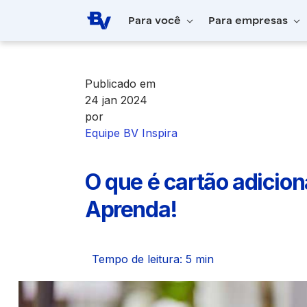
Pular para o Conteúdo principal
Para você
Para empresas
Home
BV Inspira
O que é cartão adicio
Publicado em
24 jan 2024
por
Equipe BV Inspira
O que é cartão adicion
Aprenda!
Tempo de leitura: 5 min