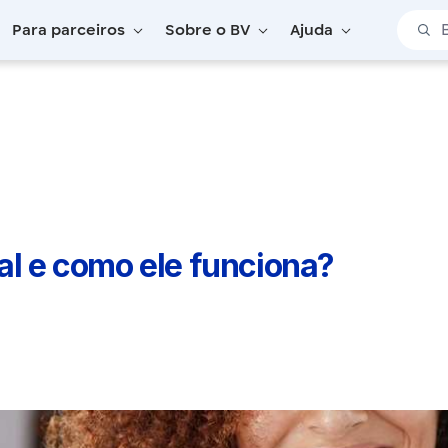
Barra 
Para parceiros
Sobre o BV
Ajuda
nal e como ele funciona? Aprenda!
al e como ele funciona?