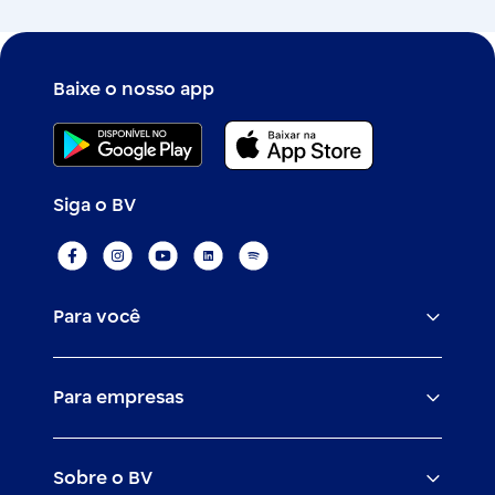
Baixe o nosso app
Siga o BV
Para você
Assistências
Para empresas
Conta
BV corporate
Cartões
Sobre o BV
Cash management
Empréstimos