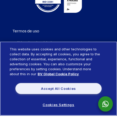
Termos de uso
Política de privacidade
This website uses cookies and other technologies to
collect data. By accepting all cookies, you agree to the
Política de cookies
collection of essential, experience, functional and
advertising cookies. You can also customize your
Portabilidade de empréstimo
preferences by setting cookies. Understand more
about this in our
BV Global Cookie Policy
Sistema SCR
Accept All Cookies
Política de remuneração de produtos
Cookies Settings