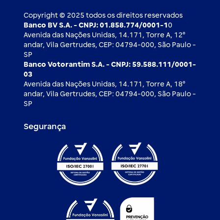
Ouvidoria
Imprensa
Derivativos
Copyright © 2025 todos os direitos reservados
Banco BV S.A. - CNPJ: 01.858.774/0001-1
0
Avenida das Nações Unidas, 14.171, Torre A, 12⁰
andar, Vila Gertrudes, CEP: 04794-000, São Paulo -
SP
Banco Votorantim S.A. - CNPJ: 59.588.111/0001-
03
Avenida das Nações Unidas, 14.171, Torre A, 18⁰
andar, Vila Gertrudes, CEP: 04794-000, São Paulo -
SP
Segurança