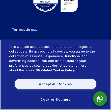
Termos de uso
Política de privacidade
This website uses cookies and other technologies to
collect data. By accepting all cookies, you agree to the
Política de cookies
collection of essential, experience, functional and
advertising cookies. You can also customize your
Portabilidade de empréstimo
preferences by setting cookies. Understand more
about this in our
BV Global Cookie Policy
Sistema SCR
Accept All Cookies
Política de remuneração de produtos
Cookies Settings