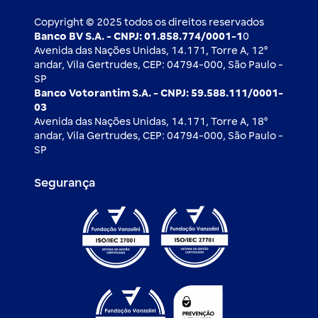
Ouvidoria
Imprensa
Derivativos
Copyright © 2025 todos os direitos reservados
Banco BV S.A. - CNPJ: 01.858.774/0001-1
0
Avenida das Nações Unidas, 14.171, Torre A, 12⁰
andar, Vila Gertrudes, CEP: 04794-000, São Paulo -
SP
Banco Votorantim S.A. - CNPJ: 59.588.111/0001-
03
Avenida das Nações Unidas, 14.171, Torre A, 18⁰
andar, Vila Gertrudes, CEP: 04794-000, São Paulo -
SP
Segurança