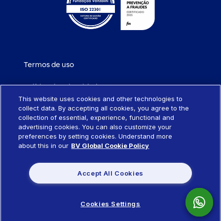
Termos de uso
Política de privacidade
This website uses cookies and other technologies to
collect data. By accepting all cookies, you agree to the
Política de cookies
collection of essential, experience, functional and
advertising cookies. You can also customize your
Portabilidade de empréstimo
preferences by setting cookies. Understand more
about this in our
BV Global Cookie Policy
Sistema SCR
Accept All Cookies
Política de remuneração de produtos
Cookies Settings