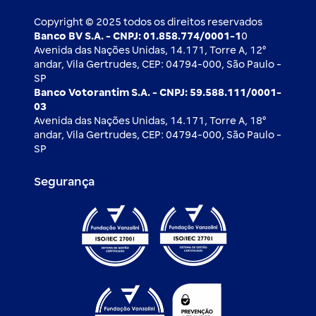
Ouvidoria
Imprensa
Derivativos
Copyright © 2025 todos os direitos reservados
Banco BV S.A. - CNPJ: 01.858.774/0001-1
0
Avenida das Nações Unidas, 14.171, Torre A, 12⁰
andar, Vila Gertrudes, CEP: 04794-000, São Paulo -
SP
Banco Votorantim S.A. - CNPJ: 59.588.111/0001-
03
Avenida das Nações Unidas, 14.171, Torre A, 18⁰
andar, Vila Gertrudes, CEP: 04794-000, São Paulo -
SP
Segurança