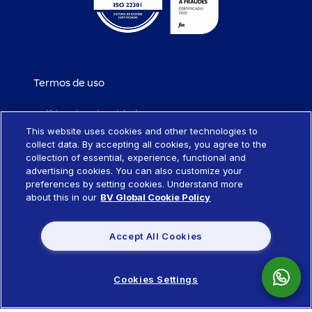
Termos de uso
Política de privacidade
This website uses cookies and other technologies to
collect data. By accepting all cookies, you agree to the
Política de cookies
collection of essential, experience, functional and
advertising cookies. You can also customize your
Portabilidade de empréstimo
preferences by setting cookies. Understand more
about this in our
BV Global Cookie Policy
Sistema SCR
Accept All Cookies
Política de remuneração de produtos
Cookies Settings