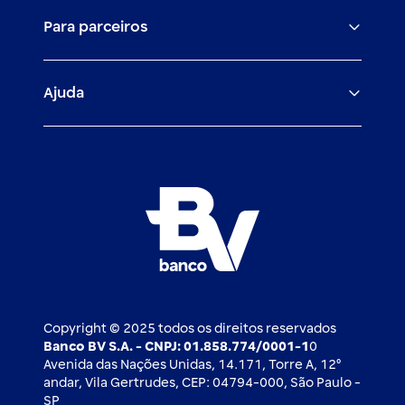
O banco BV
Canais digitais
Financiamentos
Para parceiros
Trabalhe com a gente
Empréstimos e financiamentos
Investimentos
Veículos para PF e PJ
Igualdade salarial
Fiança Bancária
Seguros
Ajuda
Demais parceiros
Relação com investidores
Mercado de Capitais
Atendimento BV
Cadastre-se
Inovação
Investimentos
FAQ
Nossos compromissos
BV Luxemburgo
Whatsapp
Esportes
Open finance
Caí em um golpe
Blog BV Inspira
Ofertas públicas
2ª via de boleto
Notícias Econômicas
Câmbio e Comércio exterior
Ouvidoria
Imprensa
Derivativos
Copyright © 2025 todos os direitos reservados
Banco BV S.A. - CNPJ: 01.858.774/0001-1
0
Avenida das Nações Unidas, 14.171, Torre A, 12⁰
andar, Vila Gertrudes, CEP: 04794-000, São Paulo -
SP