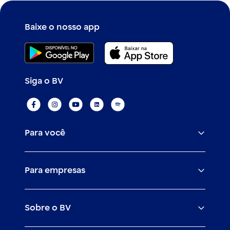
Baixe o nosso app
Siga o BV
Para você
Assistências
Para empresas
Conta
BV corporate
Cartões
Sobre o BV
Cash management
Empréstimos