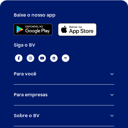
Baixe o nosso app
Siga o BV
Para você
Assistências
Para empresas
Conta
BV corporate
Cartões
Sobre o BV
Cash management
Empréstimos