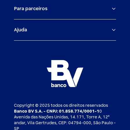
O banco BV
Canais digitais
Financiamentos
Para parceiros
Trabalhe com a gente
Empréstimos e financiamentos
Investimentos
Veículos para PF e PJ
Igualdade salarial
Fiança Bancária
Seguros
Ajuda
Demais parceiros
Relação com investidores
Mercado de Capitais
Atendimento BV
Cadastre-se
Inovação
Investimentos
FAQ
Nossos compromissos
BV Luxemburgo
Whatsapp
Esportes
Open finance
Caí em um golpe
Blog BV Inspira
Ofertas públicas
2ª via de boleto
Notícias Econômicas
Câmbio e Comércio exterior
Ouvidoria
Imprensa
Derivativos
Copyright © 2025 todos os direitos reservados
Banco BV S.A. - CNPJ: 01.858.774/0001-1
0
Avenida das Nações Unidas, 14.171, Torre A, 12⁰
andar, Vila Gertrudes, CEP: 04794-000, São Paulo -
SP