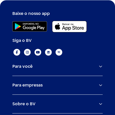
Baixe o nosso app
Siga o BV
Para você
Assistências
Para empresas
Conta
BV corporate
Cartões
Sobre o BV
Cash management
Empréstimos