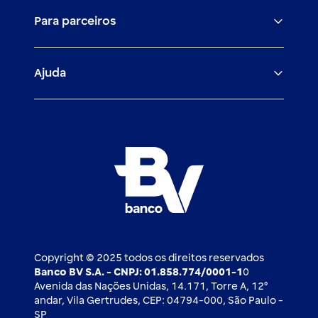
O banco BV
Canais digitais
Financiamentos
Para parceiros
Trabalhe com a gente
Empréstimos e financiamentos
Investimentos
Veículos para PF e PJ
Igualdade salarial
Fiança Bancária
Seguros
Ajuda
Demais parceiros
Relação com investidores
Mercado de Capitais
Atendimento BV
Cadastre-se
Inovação
Investimentos
FAQ
Nossos compromissos
BV Luxemburgo
Whatsapp
Esportes
Open finance
Caí em um golpe
Blog BV Inspira
Ofertas públicas
2ª via de boleto
Notícias Econômicas
Câmbio e Comércio exterior
Ouvidoria
Imprensa
Derivativos
Copyright © 2025 todos os direitos reservados
Banco BV S.A. - CNPJ: 01.858.774/0001-1
0
Avenida das Nações Unidas, 14.171, Torre A, 12⁰
andar, Vila Gertrudes, CEP: 04794-000, São Paulo -
SP