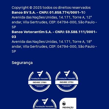
Ouvidoria
Imprensa
Derivativos
Copyright © 2025 todos os direitos reservados
Banco BV S.A. - CNPJ: 01.858.774/0001-1
0
Avenida das Nações Unidas, 14.171, Torre A, 12⁰
andar, Vila Gertrudes, CEP: 04794-000, São Paulo -
SP
Banco Votorantim S.A. - CNPJ: 59.588.111/0001-
03
Avenida das Nações Unidas, 14.171, Torre A, 18⁰
andar, Vila Gertrudes, CEP: 04794-000, São Paulo -
SP
Segurança