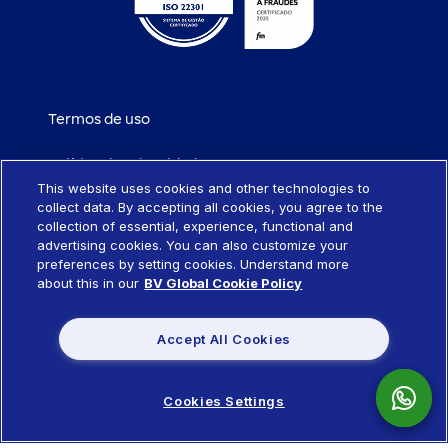
Termos de uso
Política de privacidade
This website uses cookies and other technologies to
collect data. By accepting all cookies, you agree to the
Política de cookies
collection of essential, experience, functional and
advertising cookies. You can also customize your
Portabilidade de empréstimo
preferences by setting cookies. Understand more
about this in our
BV Global Cookie Policy
Sistema SCR
Accept All Cookies
Política de remuneração de produtos
Cookies Settings