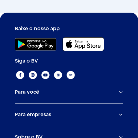
Baixe o nosso app
Siga o BV
Para você
Assistências
Para empresas
Conta
BV corporate
Cartões
Sobre o BV