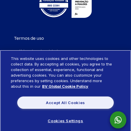
Termos de uso
Política de privacidade
This website uses cookies and other technologies to
collect data. By accepting all cookies, you agree to the
Política de cookies
collection of essential, experience, functional and
advertising cookies. You can also customize your
Portabilidade de empréstimo
preferences by setting cookies. Understand more
about this in our
BV Global Cookie Policy
Sistema SCR
Accept All Cookies
Política de remuneração de produtos
Cookies Settings