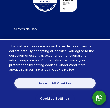
Termos de uso
Política de privacidade
This website uses cookies and other technologies to
collect data. By accepting all cookies, you agree to the
Política de cookies
collection of essential, experience, functional and
advertising cookies. You can also customize your
Portabilidade de empréstimo
preferences by setting cookies. Understand more
about this in our
BV Global Cookie Policy
Sistema SCR
Accept All Cookies
Política de remuneração de produtos
Cookies Settings