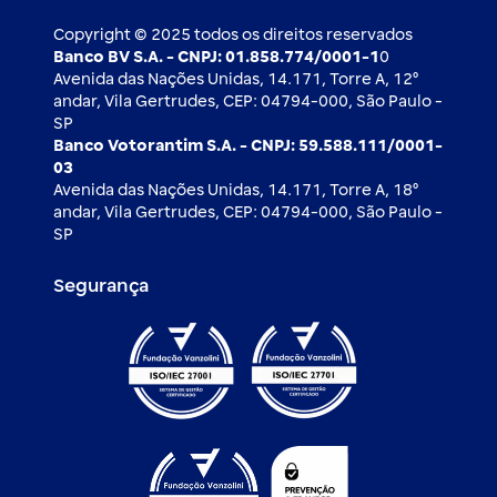
Ouvidoria
Imprensa
Derivativos
Copyright © 2025 todos os direitos reservados
Banco BV S.A. - CNPJ: 01.858.774/0001-1
0
Avenida das Nações Unidas, 14.171, Torre A, 12⁰
andar, Vila Gertrudes, CEP: 04794-000, São Paulo -
SP
Banco Votorantim S.A. - CNPJ: 59.588.111/0001-
03
Avenida das Nações Unidas, 14.171, Torre A, 18⁰
andar, Vila Gertrudes, CEP: 04794-000, São Paulo -
SP
Segurança