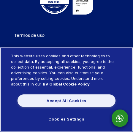
Termos de uso
Política de privacidade
This website uses cookies and other technologies to
collect data. By accepting all cookies, you agree to the
Política de cookies
collection of essential, experience, functional and
advertising cookies. You can also customize your
Portabilidade de empréstimo
preferences by setting cookies. Understand more
about this in our
BV Global Cookie Policy
Sistema SCR
Accept All Cookies
Política de remuneração de produtos
Cookies Settings