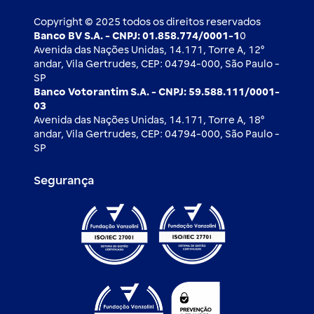
Ouvidoria
Imprensa
Derivativos
Copyright © 2025 todos os direitos reservados
Banco BV S.A. - CNPJ: 01.858.774/0001-1
0
Avenida das Nações Unidas, 14.171, Torre A, 12⁰
andar, Vila Gertrudes, CEP: 04794-000, São Paulo -
SP
Banco Votorantim S.A. - CNPJ: 59.588.111/0001-
03
Avenida das Nações Unidas, 14.171, Torre A, 18⁰
andar, Vila Gertrudes, CEP: 04794-000, São Paulo -
SP
Segurança