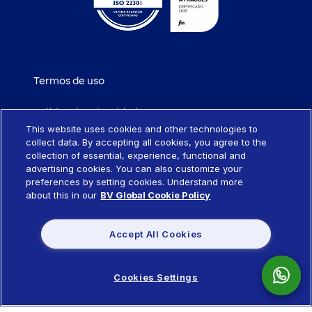
Termos de uso
Política de privacidade
This website uses cookies and other technologies to
collect data. By accepting all cookies, you agree to the
Política de cookies
collection of essential, experience, functional and
advertising cookies. You can also customize your
Portabilidade de empréstimo
preferences by setting cookies. Understand more
about this in our
BV Global Cookie Policy
Sistema SCR
Accept All Cookies
Política de remuneração de produtos
Cookies Settings