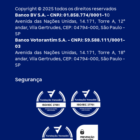
Imprensa
Derivativos
Copyright © 2025 todos os direitos reservados
Banco BV S.A. - CNPJ: 01.858.774/0001-1
0
Avenida das Nações Unidas, 14.171, Torre A, 12⁰
andar, Vila Gertrudes, CEP: 04794-000, São Paulo -
SP
Banco Votorantim S.A. - CNPJ: 59.588.111/0001-
03
Avenida das Nações Unidas, 14.171, Torre A, 18⁰
andar, Vila Gertrudes, CEP: 04794-000, São Paulo -
SP
Segurança