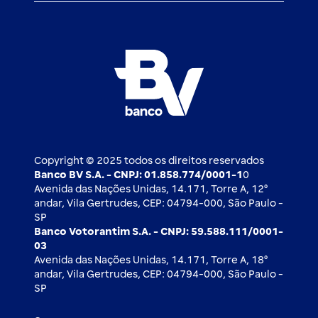
Atendimento BV
Cadastre-se
Inovação
Investimentos
FAQ
Nossos compromissos
BV Luxemburgo
Whatsapp
Esportes
Open finance
Caí em um golpe
Blog BV Inspira
Ofertas públicas
2ª via de boleto
Notícias Econômicas
Câmbio e Comércio exterior
Ouvidoria
Imprensa
Derivativos
Copyright © 2025 todos os direitos reservados
Banco BV S.A. - CNPJ: 01.858.774/0001-1
0
Avenida das Nações Unidas, 14.171, Torre A, 12⁰
andar, Vila Gertrudes, CEP: 04794-000, São Paulo -
SP
Banco Votorantim S.A. - CNPJ: 59.588.111/0001-
03
Avenida das Nações Unidas, 14.171, Torre A, 18⁰
andar, Vila Gertrudes, CEP: 04794-000, São Paulo -
SP