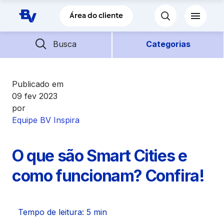
Pular para o Conteúdo principal
Área do cliente
Barra de busca
Descubra mais conteúdos
Busca
Categorias
Empréstimos
Publicado em
09 fev 2023
por
Financiamentos
Equipe BV Inspira
Empresas
O que são Smart Cities e
Futuro
como funcionam? Confira!
Parceiros BV
Tempo de leitura: 5 min