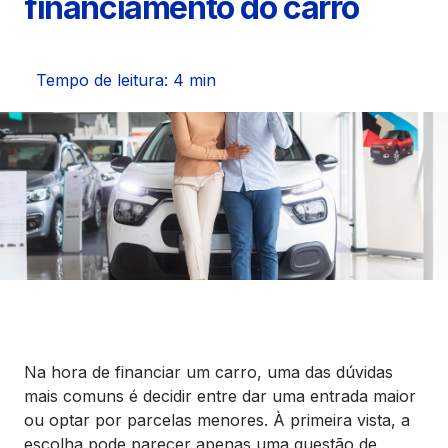
financiamento do carro
Seguros
Vida Financeira
Tempo de leitura: 4 min
Canais Digitais
Na hora de financiar um carro, uma das dúvidas
mais comuns é decidir entre dar uma entrada maior
ou optar por parcelas menores. À primeira vista, a
escolha pode parecer apenas uma questão de