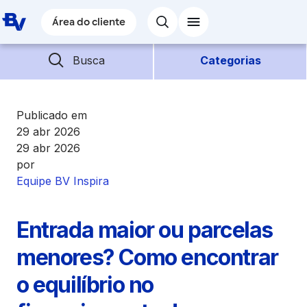
Pular para o Conteúdo principal
Área do cliente
Área do cliente
Barra de busca
Descubra mais conteúdos
Busca
Categorias
Empréstimos
Publicado em
29 abr 2026
29 abr 2026
Financiamentos
por
Equipe BV Inspira
Empresas
Entrada maior ou parcelas
Futuro
menores? Como encontrar
Parceiros BV
o equilíbrio no