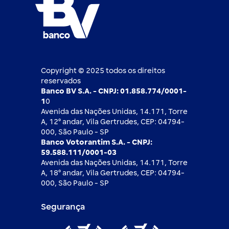
Esportes
Open finance
Caí em um golpe
Blog BV Inspira
Ofertas públicas
2ª via de boleto
Notícias Econômicas
Câmbio e Comércio exterior
Ouvidoria
Imprensa
Derivativos
Copyright © 2025 todos os direitos
reservados
Banco BV S.A. - CNPJ: 01.858.774/0001-
1
0
Avenida das Nações Unidas, 14.171, Torre
A, 12⁰ andar, Vila Gertrudes, CEP: 04794-
000, São Paulo - SP
Banco Votorantim S.A. - CNPJ:
59.588.111/0001-03
Avenida das Nações Unidas, 14.171, Torre
A, 18⁰ andar, Vila Gertrudes, CEP: 04794-
000, São Paulo - SP
Segurança