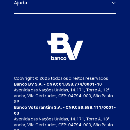
Ajuda
Demais parceiros
Relação com investidores
Mercado de Capitais
Atendimento BV
Cadastre-se
Inovação
Investimentos
FAQ
Nossos compromissos
BV Luxemburgo
Whatsapp
Esportes
Open finance
Caí em um golpe
Blog BV Inspira
Ofertas públicas
2ª via de boleto
Notícias Econômicas
Câmbio e Comércio exterior
Ouvidoria
Imprensa
Derivativos
Copyright © 2025 todos os direitos reservados
Banco BV S.A. - CNPJ: 01.858.774/0001-1
0
Avenida das Nações Unidas, 14.171, Torre A, 12⁰
andar, Vila Gertrudes, CEP: 04794-000, São Paulo -
SP
Banco Votorantim S.A. - CNPJ: 59.588.111/0001-
03
Avenida das Nações Unidas, 14.171, Torre A, 18⁰
andar, Vila Gertrudes, CEP: 04794-000, São Paulo -