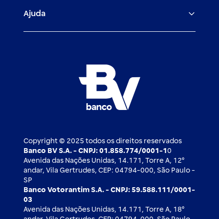
Veículos para PF e PJ
Igualdade salarial
Fiança Bancária
Seguros
Ajuda
Demais parceiros
Relação com investidores
Mercado de Capitais
Atendimento BV
Cadastre-se
Inovação
Investimentos
FAQ
Nossos compromissos
BV Luxemburgo
Whatsapp
Esportes
Open finance
Caí em um golpe
Blog BV Inspira
Ofertas públicas
2ª via de boleto
Notícias Econômicas
Câmbio e Comércio exterior
Ouvidoria
Imprensa
Derivativos
Copyright © 2025 todos os direitos reservados
Banco BV S.A. - CNPJ: 01.858.774/0001-1
0
Avenida das Nações Unidas, 14.171, Torre A, 12⁰
andar, Vila Gertrudes, CEP: 04794-000, São Paulo -
SP
Banco Votorantim S.A. - CNPJ: 59.588.111/0001-
03
Avenida das Nações Unidas, 14.171, Torre A, 18⁰