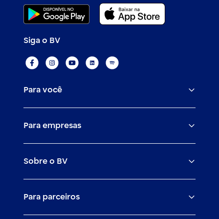
Siga o BV
Para você
Assistências
Para empresas
Conta
BV corporate
Cartões
Sobre o BV
Cash management
Empréstimos
O banco BV
Canais digitais
Financiamentos
Para parceiros
Trabalhe com a gente
Empréstimos e financiamentos
Investimentos