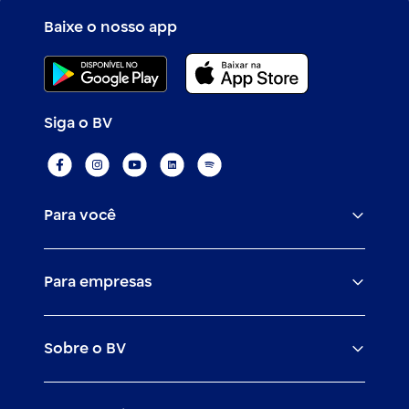
Baixe o nosso app
Siga o BV
Para você
Assistências
Para empresas
Conta
BV corporate
Cartões
Sobre o BV
Cash management
Empréstimos
O banco BV
Canais digitais
Financiamentos