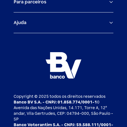
Para parceiros
Trabalhe com a gente
Empréstimos e financiamentos
Investimentos
Veículos para PF e PJ
Igualdade salarial
Fiança Bancária
Seguros
Ajuda
Demais parceiros
Relação com investidores
Mercado de Capitais
Atendimento BV
Cadastre-se
Inovação
Investimentos
FAQ
Nossos compromissos
BV Luxemburgo
Whatsapp
Esportes
Open finance
Caí em um golpe
Blog BV Inspira
Ofertas públicas
2ª via de boleto
Notícias Econômicas
Câmbio e Comércio exterior
Ouvidoria
Imprensa
Derivativos
Copyright © 2025 todos os direitos reservados
Banco BV S.A. - CNPJ: 01.858.774/0001-1
0
Avenida das Nações Unidas, 14.171, Torre A, 12⁰
andar, Vila Gertrudes, CEP: 04794-000, São Paulo -
SP
Banco Votorantim S.A. - CNPJ: 59.588.111/0001-