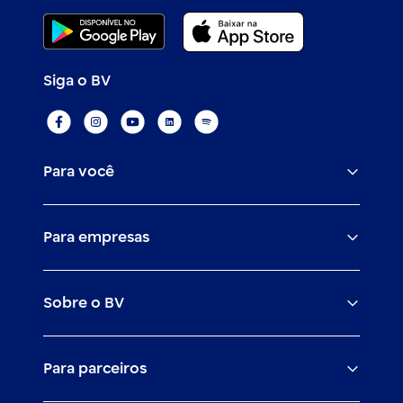
Siga o BV
Para você
Assistências
Para empresas
Conta
BV corporate
Cartões
Sobre o BV
Cash management
Empréstimos
O banco BV
Canais digitais
Financiamentos
Para parceiros
Trabalhe com a gente
Empréstimos e financiamentos
Investimentos