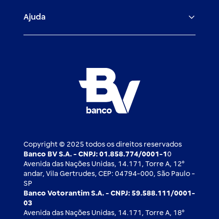
Veículos para PF e PJ
Igualdade salarial
Fiança Bancária
Seguros
Ajuda
Demais parceiros
Relação com investidores
Mercado de Capitais
Atendimento BV
Cadastre-se
Inovação
Investimentos
FAQ
Nossos compromissos
BV Luxemburgo
Whatsapp
Esportes
Open finance
Caí em um golpe
Blog BV Inspira
Ofertas públicas
2ª via de boleto
Notícias Econômicas
Câmbio e Comércio exterior
Ouvidoria
Imprensa
Derivativos
Copyright © 2025 todos os direitos reservados
Banco BV S.A. - CNPJ: 01.858.774/0001-1
0
Avenida das Nações Unidas, 14.171, Torre A, 12⁰
andar, Vila Gertrudes, CEP: 04794-000, São Paulo -
SP
Banco Votorantim S.A. - CNPJ: 59.588.111/0001-
03
Avenida das Nações Unidas, 14.171, Torre A, 18⁰