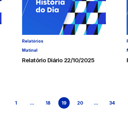
Relatórios
Matinal
Relatório Diário 22/10/2025
1
...
18
19
20
...
34
Página
Páginas intermediárias Usar ABA para nav
Página
Página
Página
Páginas inter
Págin