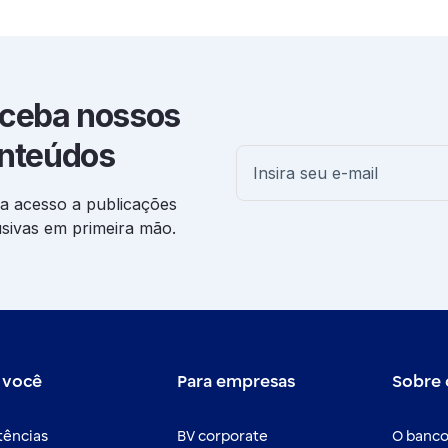
ceba nossos
nteúdos
a acesso a publicações
usivas em primeira mão.
 você
Para empresas
Sobre 
tências
BV corporate
O banco