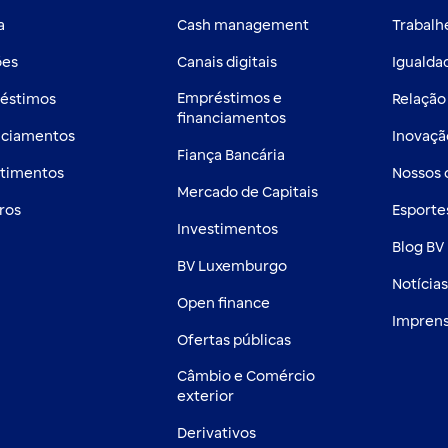
a
Cash management
Trabalh
ões
Canais digitais
Igualdad
Empréstimos e
éstimos
Relação
financiamentos
nciamentos
Inovaçã
Fiança Bancária
stimentos
Nossos
Mercado de Capitais
ros
Esporte
Investimentos
Blog BV 
BV Luxemburgo
Notícia
Open finance
Impren
Ofertas públicas
Câmbio e Comércio
exterior
Derivativos