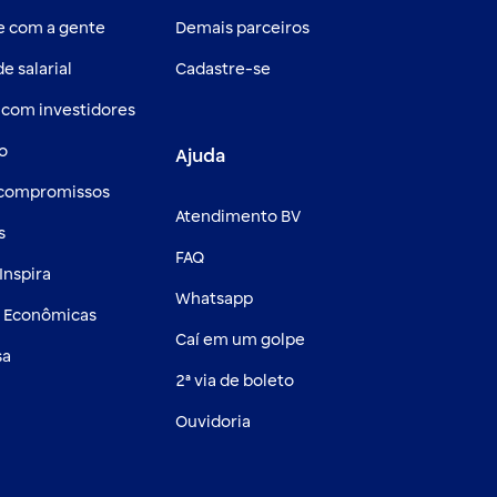
e com a gente
Demais parceiros
e salarial
Cadastre-se
 com investidores
o
Ajuda
 compromissos
Atendimento BV
s
FAQ
Inspira
Whatsapp
s Econômicas
Caí em um golpe
sa
2ª via de boleto
Ouvidoria