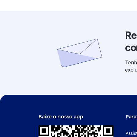
Re
co
Tenh
excl
Baixe o nosso app
Para
Assis