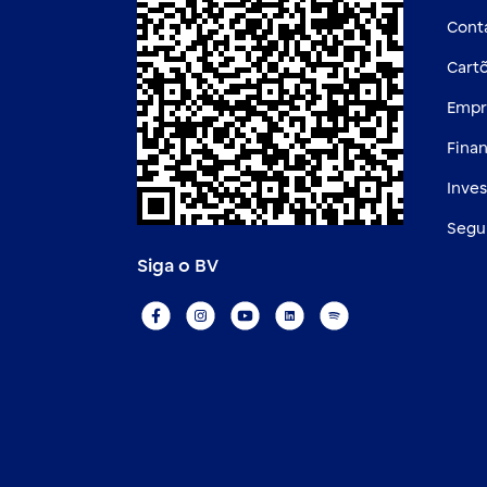
Cont
Cart
Empr
Fina
Inve
Segu
Siga o BV