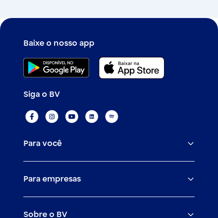
Baixe o nosso app
Siga o BV
Para você
Assistências
Para empresas
Conta
BV corporate
Cartões
Sobre o BV