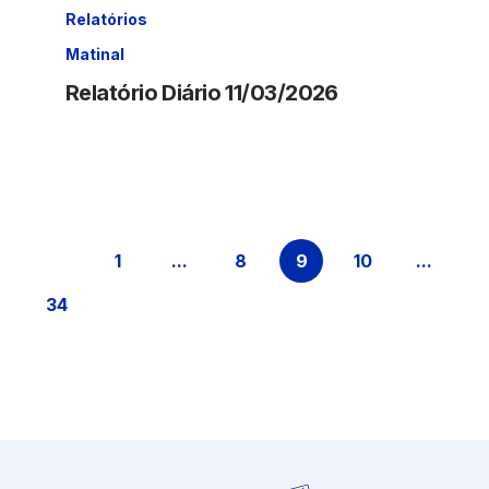
Relatórios
Matinal
Relatório Diário 11/03/2026
1
...
8
9
10
...
Página
Páginas intermediárias Usar ABA p
Página
Página
Página
Páginas
34
Página