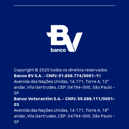
Atendimento BV
Cadastre-se
Inovação
Investimentos
FAQ
Nossos compromissos
BV Luxemburgo
Whatsapp
Esportes
Open finance
Caí em um golpe
Blog BV Inspira
Ofertas públicas
2ª via de boleto
Notícias Econômicas
Câmbio e Comércio exterior
Ouvidoria
Imprensa
Derivativos
Copyright © 2025 todos os direitos reservados
Banco BV S.A. - CNPJ: 01.858.774/0001-1
0
Avenida das Nações Unidas, 14.171, Torre A, 12⁰
andar, Vila Gertrudes, CEP: 04794-000, São Paulo -
SP
Banco Votorantim S.A. - CNPJ: 59.588.111/0001-
03
Avenida das Nações Unidas, 14.171, Torre A, 18⁰
andar, Vila Gertrudes, CEP: 04794-000, São Paulo -
SP