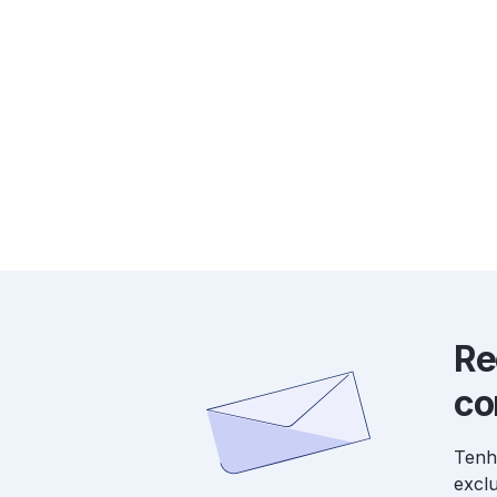
Re
co
Tenh
excl