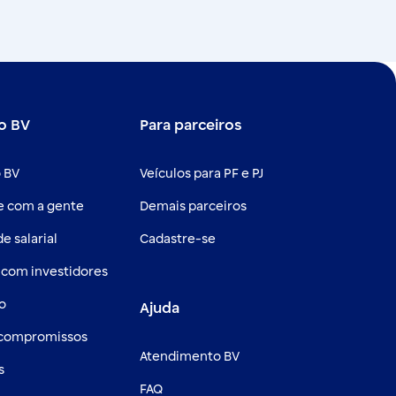
o BV
Para parceiros
 BV
Veículos para PF e PJ
e com a gente
Demais parceiros
e salarial
Cadastre-se
 com investidores
o
Ajuda
 compromissos
Atendimento BV
s
FAQ