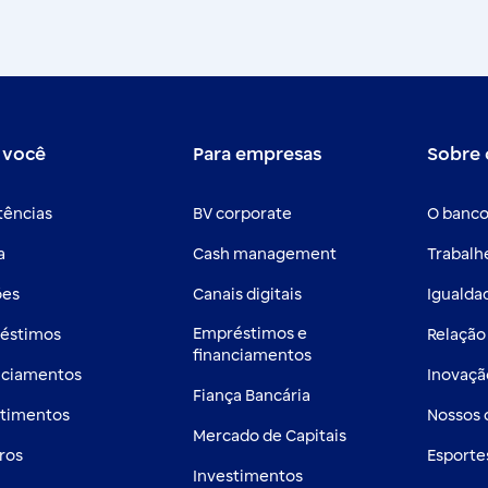
 você
Para empresas
Sobre 
tências
BV corporate
O banco
a
Cash management
Trabalh
ões
Canais digitais
Igualdad
Empréstimos e
éstimos
Relação
financiamentos
nciamentos
Inovaçã
Fiança Bancária
stimentos
Nossos
Mercado de Capitais
ros
Esporte
Investimentos