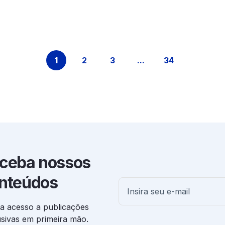
1
2
3
...
34
Página
Página
Página
Páginas intermediári
Página
ceba nossos
nteúdos
a acesso a publicações
usivas em primeira mão.