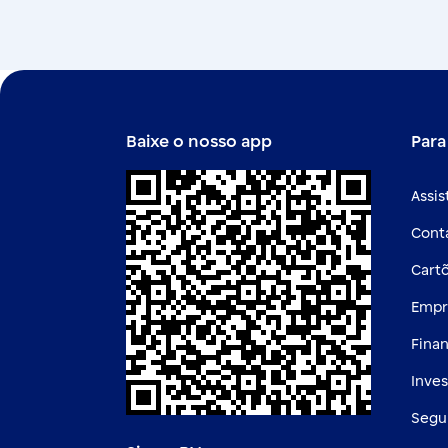
Baixe o nosso app
Para
Assis
Cont
Cart
Empr
Fina
Inve
Segu