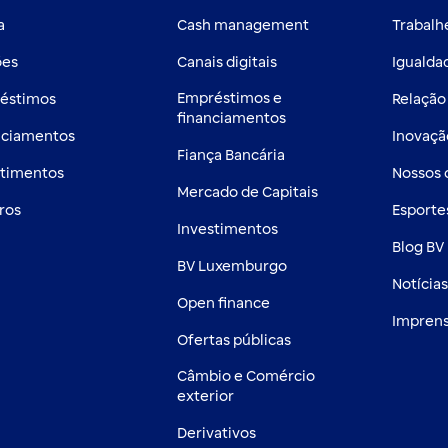
a
Cash management
Trabalh
ões
Canais digitais
Igualdad
Empréstimos e
éstimos
Relação
financiamentos
nciamentos
Inovaçã
Fiança Bancária
stimentos
Nossos
Mercado de Capitais
ros
Esporte
Investimentos
Blog BV 
BV Luxemburgo
Notícia
Open finance
Impren
Ofertas públicas
Câmbio e Comércio
exterior
Derivativos