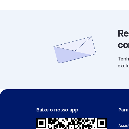
Re
co
Tenh
excl
Baixe o nosso app
Para
Assis