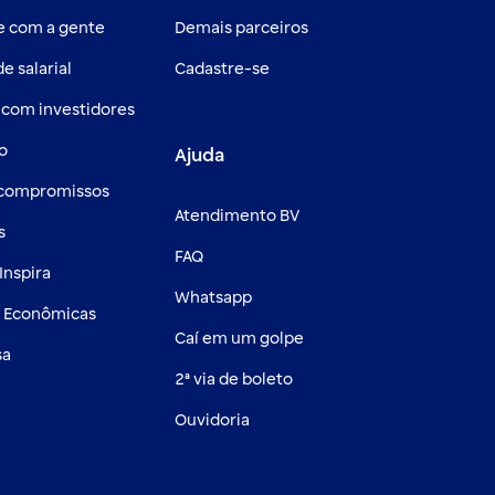
e com a gente
Demais parceiros
e salarial
Cadastre-se
 com investidores
o
Ajuda
 compromissos
Atendimento BV
s
FAQ
Inspira
Whatsapp
s Econômicas
Caí em um golpe
sa
2ª via de boleto
Ouvidoria