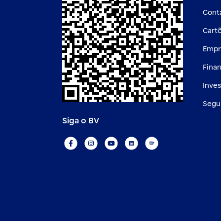
Cont
Cart
Empr
Fina
Inve
Segu
Siga o BV