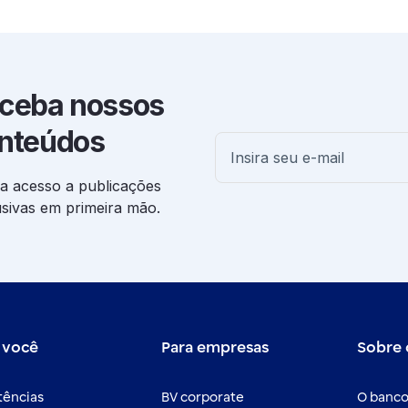
ceba nossos
nteúdos
a acesso a publicações
usivas em primeira mão.
 você
Para empresas
Sobre 
tências
BV corporate
O banco