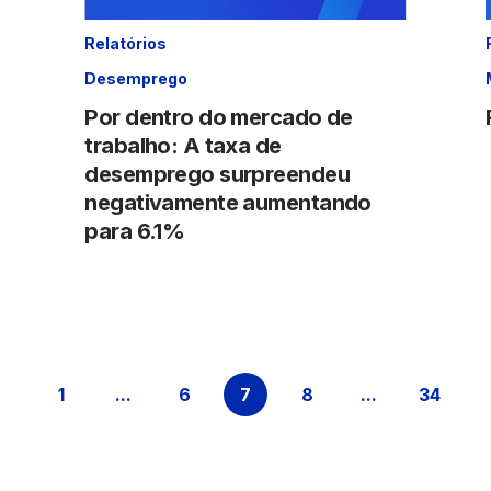
Relatórios
Desemprego
Por dentro do mercado de
trabalho: A taxa de
desemprego surpreendeu
negativamente aumentando
para 6.1%
1
...
6
7
8
...
34
Página
Páginas intermediárias Usar ABA para nav
Página
Página
Página
Páginas inter
Págin