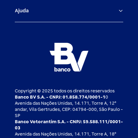
Veículos para PF e PJ
Igualdade salarial
Fiança Bancária
Seguros
Ajuda
Demais parceiros
Relação com investidores
Mercado de Capitais
Atendimento BV
Cadastre-se
Inovação
Investimentos
FAQ
Nossos compromissos
BV Luxemburgo
Whatsapp
Esportes
Open finance
Caí em um golpe
Blog BV Inspira
Ofertas públicas
2ª via de boleto
Notícias Econômicas
Câmbio e Comércio exterior
Ouvidoria
Imprensa
Derivativos
Copyright © 2025 todos os direitos reservados
Banco BV S.A. - CNPJ: 01.858.774/0001-1
0
Avenida das Nações Unidas, 14.171, Torre A, 12⁰
andar, Vila Gertrudes, CEP: 04794-000, São Paulo -
SP
Banco Votorantim S.A. - CNPJ: 59.588.111/0001-
03
Avenida das Nações Unidas, 14.171, Torre A, 18⁰