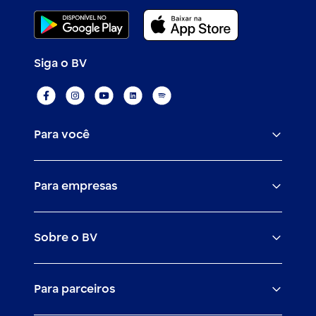
Siga o BV
Para você
Assistências
Para empresas
Conta
BV corporate
Cartões
Sobre o BV
Cash management
Empréstimos
O banco BV
Canais digitais
Financiamentos
Para parceiros
Trabalhe com a gente
Empréstimos e financiamentos
Investimentos