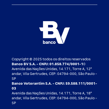
Atendimento BV
Cadastre-se
Inovação
Investimentos
FAQ
Nossos compromissos
BV Luxemburgo
Whatsapp
Esportes
Open finance
Caí em um golpe
Blog BV Inspira
Ofertas públicas
2ª via de boleto
Notícias Econômicas
Câmbio e Comércio exterior
Ouvidoria
Imprensa
Derivativos
Copyright © 2025 todos os direitos reservados
Banco BV S.A. - CNPJ: 01.858.774/0001-1
0
Avenida das Nações Unidas, 14.171, Torre A, 12⁰
andar, Vila Gertrudes, CEP: 04794-000, São Paulo -
SP
Banco Votorantim S.A. - CNPJ: 59.588.111/0001-
03
Avenida das Nações Unidas, 14.171, Torre A, 18⁰
andar, Vila Gertrudes, CEP: 04794-000, São Paulo -
SP