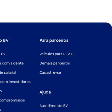
o BV
Para parceiros
 BV
Veículos para PF e PJ
e com a gente
Demais parceiros
e salarial
Cadastre-se
 com investidores
o
Ajuda
 compromissos
Atendimento BV
s