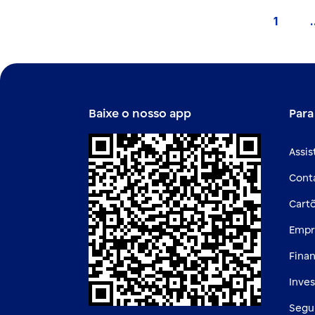
1
.
Págin
Baixe o nosso app
Para
Assis
Cont
Cart
Empr
Fina
Inve
Segu