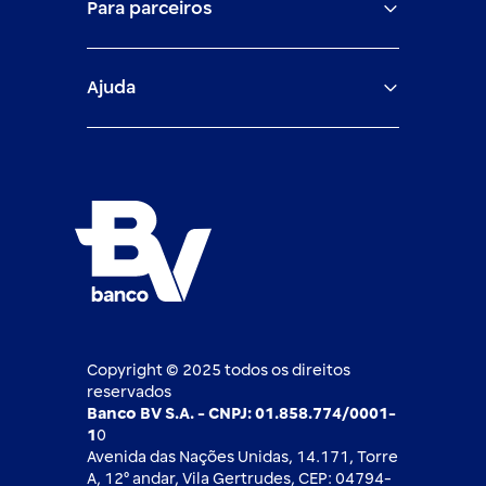
Para parceiros
Trabalhe com a gente
Empréstimos e financiamentos
Investimentos
Veículos para PF e PJ
Igualdade salarial
Fiança Bancária
Seguros
Ajuda
Demais parceiros
Relação com investidores
Mercado de Capitais
Atendimento BV
Cadastre-se
Inovação
Investimentos
FAQ
Nossos compromissos
BV Luxemburgo
Whatsapp
Esportes
Open finance
Caí em um golpe
Blog BV Inspira
Ofertas públicas
2ª via de boleto
Notícias Econômicas
Câmbio e Comércio exterior
Ouvidoria
Imprensa
Derivativos
Copyright © 2025 todos os direitos
reservados
Banco BV S.A. - CNPJ: 01.858.774/0001-
1
0
Avenida das Nações Unidas, 14.171, Torre
A, 12⁰ andar, Vila Gertrudes, CEP: 04794-