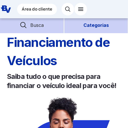
Pular para o Conteúdo principal
Área do cliente
Área do cliente
Barra de busca
Descubra mais conteúdos
Busca
Categorias
Financiamento de
Empréstimos
Veículos
Financiamentos
Saiba tudo o que precisa para
Empresas
financiar o veículo ideal para você!
Futuro
Parceiros BV