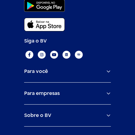
Siga o BV
Para você
Assistências
Para empresas
Conta
BV corporate
Cartões
Sobre o BV
Cash management
Empréstimos
O banco BV
Canais digitais
Financiamentos