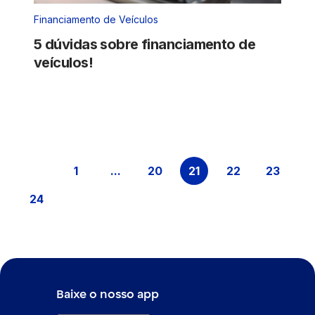
Financiamento de Veículos
5 dúvidas sobre financiamento de
veículos!
1
...
20
21
22
23
Página
Páginas intermediárias Usar ABA p
Página
Página
Página
Página
24
Página
Baixe o nosso app