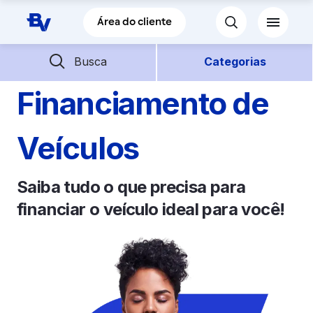
Pular para o Conteúdo principal
Área do cliente
Barra de busca
Descubra mais conteúdos
Busca
Categorias
Financiamento de
Empréstimos
Veículos
Financiamentos
Saiba tudo o que precisa para
Empresas
financiar o veículo ideal para você!
Futuro
Parceiros BV