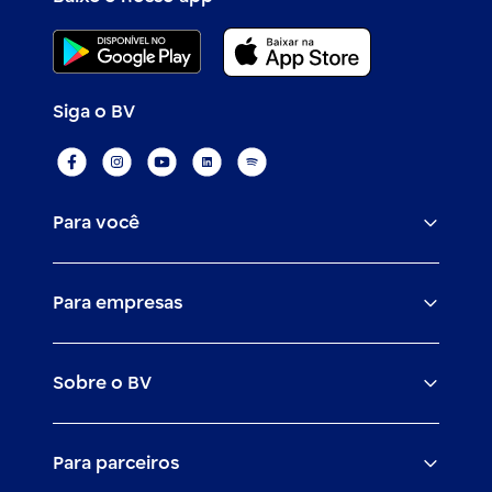
Siga o BV
Para você
Assistências
Para empresas
Conta
BV corporate
Cartões
Sobre o BV
Cash management
Empréstimos
O banco BV
Canais digitais
Financiamentos
Para parceiros
Trabalhe com a gente
Empréstimos e financiamentos
Investimentos