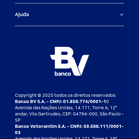
Veículos para PF e PJ
Igualdade salarial
Fiança Bancária
Seguros
Ajuda
Demais parceiros
Relação com investidores
Mercado de Capitais
Atendimento BV
Cadastre-se
Inovação
Investimentos
FAQ
Nossos compromissos
BV Luxemburgo
Whatsapp
Esportes
Open finance
Caí em um golpe
Blog BV Inspira
Ofertas públicas
2ª via de boleto
Notícias Econômicas
Câmbio e Comércio exterior
Ouvidoria
Imprensa
Derivativos
Copyright © 2025 todos os direitos reservados
Banco BV S.A. - CNPJ: 01.858.774/0001-1
0
Avenida das Nações Unidas, 14.171, Torre A, 12⁰
andar, Vila Gertrudes, CEP: 04794-000, São Paulo -
SP
Banco Votorantim S.A. - CNPJ: 59.588.111/0001-
03
Avenida das Nações Unidas, 14.171, Torre A, 18⁰