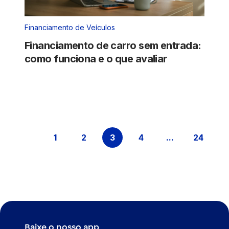
Financiamento de Veículos
Financiamento de carro sem entrada:
como funciona e o que avaliar
1
2
3
4
...
24
Página
Página
Página
Página
Páginas inter
Página
Baixe o nosso app